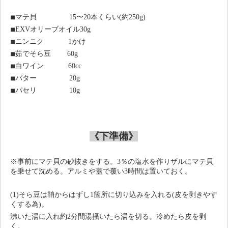
◾
マテ貝
15
〜
20
本くらい
(
約
250g)
◾
EXV
オリーブオイル
30g
◾
ニンニク
1
かけ
◾
茹でそら豆
60g
◾
白ワイン
60cc
◾
バター
20g
◾
パセリ
10g
《下準備》
※事前にマテ貝の砂抜きをする。
3
％の塩水を作りザルにマテ貝
を乗せて沈める。アルミや蓋で覆い
3
時間は置いておく。
(1)そら豆は鞘からはずし
1
箇所に切り込みを入れる
(
皮を剥きやす
くする為
)
。
沸いた湯に入れ約
2
分間湯掻いたら湯を切る。冷めたら皮を剥
く。