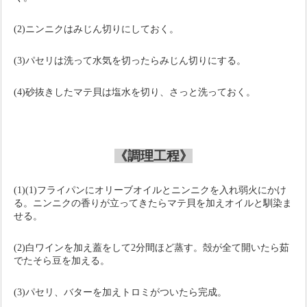
(2)ニンニクはみじん切りにしておく。
(3)パセリは洗って水気を切ったらみじん切りにする。
(4)砂抜きしたマテ貝は塩水を切り、さっと洗っておく。
《調理工程》
(1)(1)フライパンにオリーブオイルとニンニクを入れ弱火にかけ
る。ニンニクの香りが立ってきたらマテ貝を加えオイルと馴染ま
せる。
(2)白ワインを加え蓋をして
2
分間ほど蒸す。殻が全て開いたら茹
でたそら豆を加える。
(3)パセリ、バターを加えトロミがついたら完成。