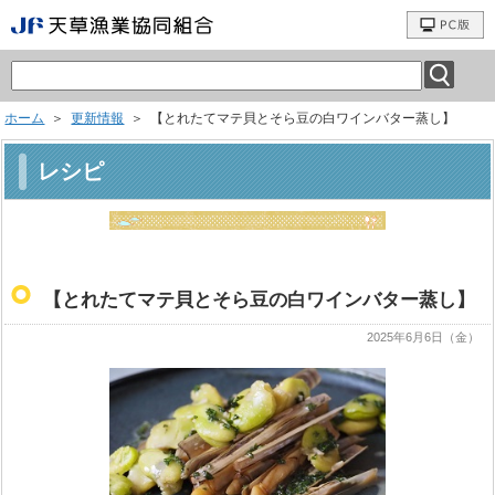
ホーム
＞
更新情報
＞ 【とれたてマテ貝とそら豆の白ワインバター蒸し】
レシピ
【とれたてマテ貝とそら豆の白ワインバター蒸し】
2025年6月6日（金）