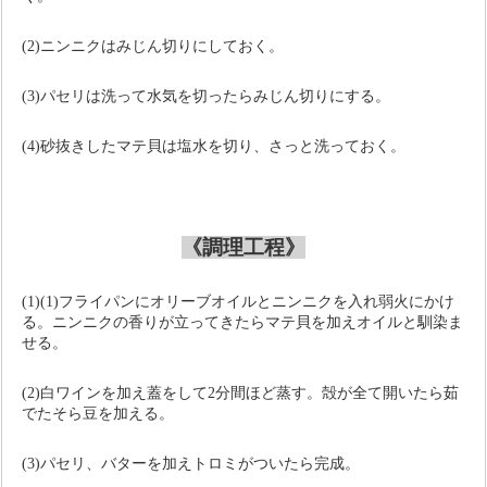
(2)ニンニクはみじん切りにしておく。
(3)パセリは洗って水気を切ったらみじん切りにする。
(4)砂抜きしたマテ貝は塩水を切り、さっと洗っておく。
《調理工程》
(1)(1)フライパンにオリーブオイルとニンニクを入れ弱火にかけ
る。ニンニクの香りが立ってきたらマテ貝を加えオイルと馴染ま
せる。
(2)白ワインを加え蓋をして
2
分間ほど蒸す。殻が全て開いたら茹
でたそら豆を加える。
(3)パセリ、バターを加えトロミがついたら完成。