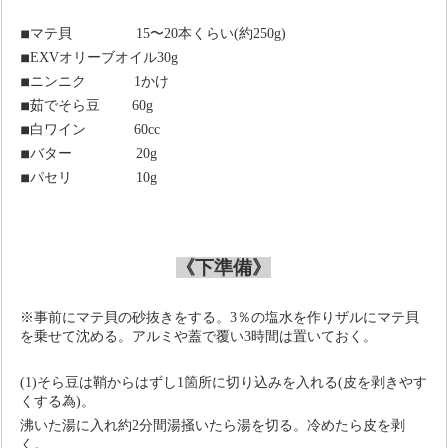
◾
マテ貝
15
〜
20
本くらい
(
約
250g)
◾
EXV
オリーブオイル
30g
◾
ニンニク
1
かけ
◾
茹でそら豆
60g
◾
白ワイン
60cc
◾
バター
20g
◾
パセリ
10g
《下準備》
※事前にマテ貝の砂抜きをする。
3
％の塩水を作りザルにマテ貝
を乗せて沈める。アルミや蓋で覆い
3
時間は置いておく。
(1)そら豆は鞘からはずし
1
箇所に切り込みを入れる
(
皮を剥きやす
くする為
)
。
沸いた湯に入れ約
2
分間湯掻いたら湯を切る。冷めたら皮を剥
く。