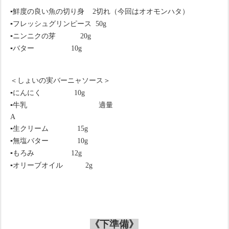
▪
鮮度の良い魚の切り身
2
切れ（今回はオオモンハタ）
▪
フレッシュグリンピース
50
g
▪
ニンニクの芽
20
g
▪
バター
10
g
＜しょいの実バーニャソース＞
▪
にんにく
10
g
▪
牛乳 適量
A
▪
生クリーム
15
g
▪
無塩バター
10
g
▪
もろみ
12
g
▪
オリーブオイル
2
g
《下準備》