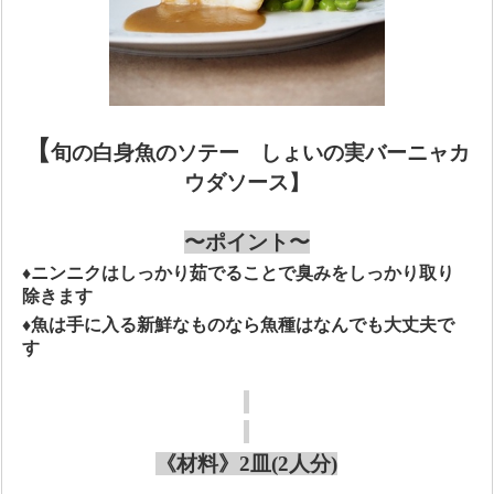
【
旬の白身魚のソテー しょいの実バーニャカ
ウダソース】
〜ポイント〜
♦
ニンニクはしっかり茹でることで臭みをしっかり取り
除きます
♦
魚は手に入る新鮮なものなら魚種はなんでも大丈夫で
す
《材料》
2
皿
(
2人分
)