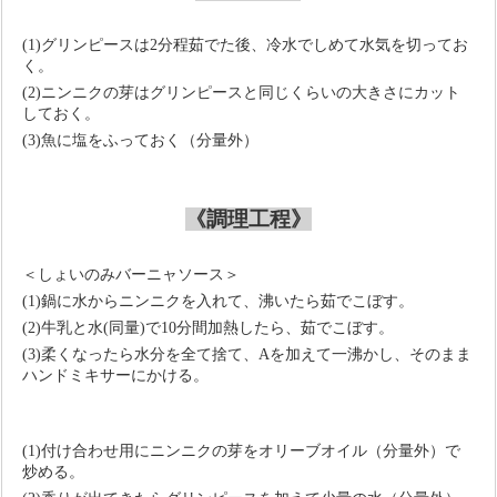
(1)グリンピースは
2
分程茹でた後、冷水でしめて水気を切ってお
く。
(2)ニンニクの芽はグリンピースと同じくらいの大きさにカット
しておく。
(3)魚に塩をふっておく（分量外）
《調理工程》
＜しょいのみバーニャソース＞
(1)鍋に水からニンニクを入れて、沸いたら茹でこぼす。
(2)牛乳と水
(
同量
)
で
10
分間加熱したら、茹でこぼす。
(3)柔くなったら水分を全て捨て、Aを加えて一沸かし、そのまま
ハンドミキサーにかける。
(1)付け合わせ用にニンニクの芽をオリーブオイル（分量外）で
炒める。