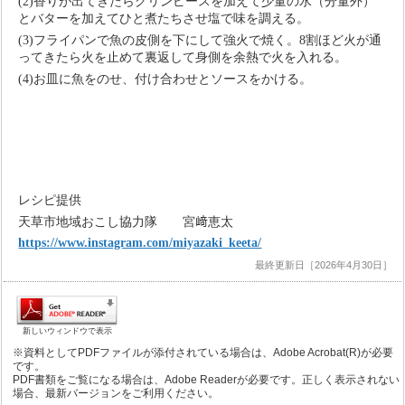
(2)香りが出てきたらグリンピースを加えて少量の水（分量外）
とバターを加えてひと煮たちさせ塩で味を調える。
(3)フライパンで魚の皮側を下にして強火で焼く。
8
割ほど火が通
ってきたら火を止めて裏返して身側を余熱で火を入れる。
(4)お皿に魚をのせ、付け合わせとソースをかける。
レシピ提供
天草市地域おこし協力隊 宮﨑恵太
https://www.instagram.com/miyazaki_keeta/
最終更新日［2026年4月30日］
新しいウィンドウで表示
※資料としてPDFファイルが添付されている場合は、Adobe Acrobat(R)が必要
です。
PDF書類をご覧になる場合は、Adobe Readerが必要です。正しく表示されない
場合、最新バージョンをご利用ください。