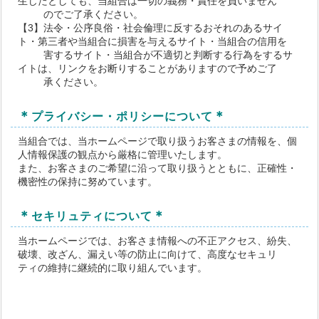
生じたとしても、当組合は一切の義務・責任を負いません
のでご了承ください。
【3】法令・公序良俗・社会倫理に反するおそれのあるサイ
ト・第三者や当組合に損害を与えるサイト・当組合の信用を
害するサイト・当組合が不適切と判断する行為をするサ
イトは、リンクをお断りすることがありますので予めご了
承ください。
＊
＊
プライバシー・ポリシーについて
当組合では、当ホームページで取り扱うお客さまの情報を、個
人情報保護の観点から厳格に管理いたします。
また、お客さまのご希望に沿って取り扱うとともに、正確性・
機密性の保持に努めています。
＊
＊
セキリュティについて
当ホームページでは、お客さま情報への不正アクセス、紛失、
破壊、改ざん、漏えい等の防止に向けて、高度なセキュリ
ティの維持に継続的に取り組んでいます。