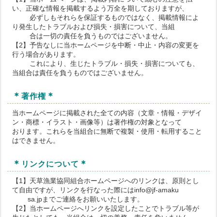
い、正確な情報を掲載するよう万全を期しておりますが、
必ずしもそれらを保証するものではなく、掲載情報によ
り発生したトラブルおよび損失・損害について、当組
合は一切の責任を負うものではございません。
【2】予告なしに当ホームページを中断・中止・内容の変更を
行う場合があります。
これにより、生じたトラブル・損失・損害についても、
当組合は責任を負うものではございません。
＊
＊
著作権
当ホームページに掲載された全ての内容（文章・情報・デザイ
ン・商標・イラスト・画像等）は著作権の対象となって
おります。これらを当組合に無断で複製・使用・転用すること
はできません。
＊
＊
リンクについて
【1】天草漁業協同組合ホームページへのリンクは、原則とし
て自由ですが、リンクを行なった際にはinfo@jf-amaku
sa.jpまでご連絡をお願いいたします。
【2】当ホームページへリンクを設定したことでトラブル等が