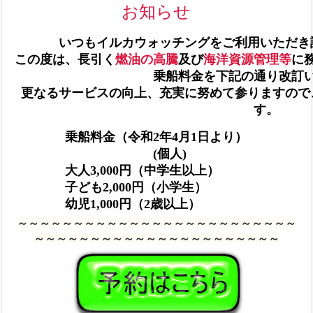
お知らせ
いつもイルカウォッチングをご利用いただき
この度は、長引く
燃油の高騰
及び
海洋資源管理等
に
乗船料金を下記の通り改訂
更なるサービスの向上、充実に努めて参りますので
す。
乗船料金（令和2年4月1日より）
(個人)
大人3,000円（中学生以上）
子ども2,000円（小学生）
幼児1,000円（2歳以上）
～～～～～～～～～～～～～～～～～～～～～～～～～
～～～～～～
～～～～～～～～～～～～～～～～