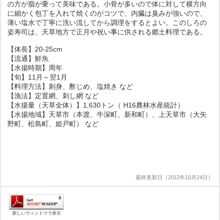
の方が脂が乗って美味である。小骨が多いので体に対して横方向
に細かく包丁を入れて焼くのがコツで、内臓は臭みが強いので、
薄い塩水で丁寧に洗い流してから調理をするとよい。このしろの
姿寿司は、天草地方で正月や祝い事に供される郷土料理である。
【体長】20-25cm
【流通】鮮魚
【水揚時期】周年
【旬】11月～翌1月
【料理方法】刺身、酢じめ、塩焼き など
【漁法】定置網、刺し網 など
【水揚量（天草全体）】1,630トン（ H16農林水産統計）
【水揚地域】天草市（本渡、牛深町、新和町）、上天草市（大矢
野町、松島町、姫戸町） など
最終更新日［2012年10月24日］
新しいウィンドウで表示