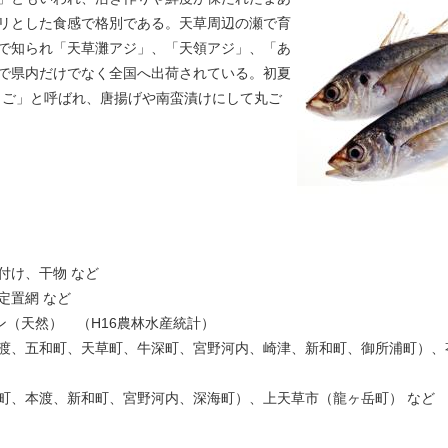
リとした食感で格別である。天草周辺の瀬で育
で知られ「天草灘アジ」、「天領アジ」、「あ
で県内だけでなく全国へ出荷されている。初夏
じご」と呼ばれ、唐揚げや南蛮漬けにして丸ご
付け、干物 など
定置網 など
ン（天然） （H16農林水産統計）
渡、五和町、天草町、牛深町、宮野河内、崎津、新和町、御所浦町）、
町、本渡、新和町、宮野河内、深海町）、上天草市（龍ヶ岳町） など