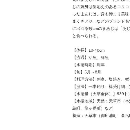
じの刺身は歯応えのあるコリコ
ったまあじは、身も締まり美味
まくさアジ」などのブランド名
に出回る数cmのまあじは「あ
と食べられる。
【体長】10-40cm
【流通】活魚、鮮魚
【水揚時期】周年
【旬】5月～8月
【料理方法】刺身、塩焼き、煮
【漁法】一本釣り、棒受け網、
【水揚量（天草全体）】939ト
【水揚地域】天然：天草市（本
島町、龍ヶ岳町）など
養殖：天草市（御所浦町、倉岳