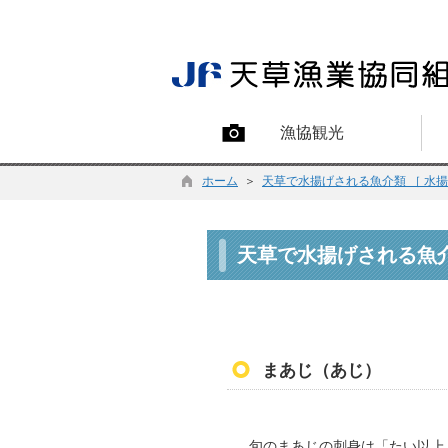
漁協観光
ホーム
＞
天草で水揚げされる魚介類 ［ 水
天草で水揚げされる魚
まあじ（あじ）
旬のまあじの刺身は「たい以上