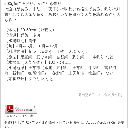
500g超のあおりいかの活き作り
は迫力がある。また、一夜干しの味わいも格別である。釣りの対
象としても人気が高く、あおりいかを狙って天草を訪れる釣り人
も多い。
【体長】20-30cm（外套長）
【流通】鮮魚、冷凍
【水揚時期】周年
【旬】4月～6月、10月～12月
【料理方法】刺身、塩焼き、干物、天ぷら など
【漁法】定置網、底びき網、吾智網、刺し網、一本釣り など
【水揚量（天草全体）】100トン以上
【水揚地域】天草市（本渡、五和町、天草町、牛深町、宮野河
内、新和町、御所浦町）、苓北町、上天草市（松島町） など
【栄養成分】タウリン など
最終更新日［2012年10月24日］
新しいウィンドウで表示
※資料としてPDFファイルが添付されている場合は、Adobe Acrobat(R)が必要
です。