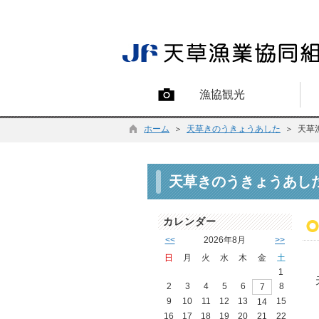
漁協観光
ホーム
＞
天草きのうきょうあした
＞ 天草
天草きのうきょうあし
カレンダー
<<
2026年8月
>>
日
月
火
水
木
金
土
1
2
3
4
5
6
8
7
9
10
11
12
13
15
14
16
17
18
19
20
21
22