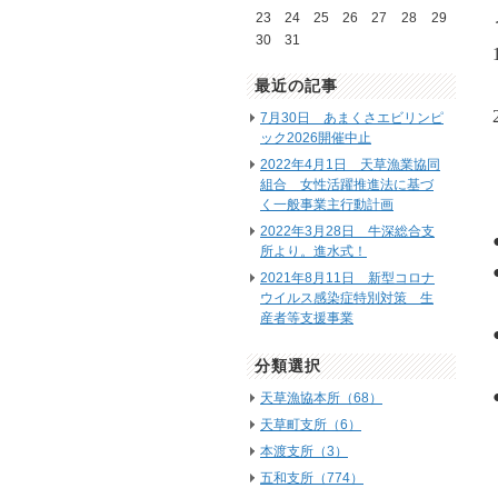
23
24
25
26
27
28
29
30
31
最近の記事
7月30日 あまくさエビリンピ
ック2026開催中止
2022年4月1日 天草漁業協同
組合 女性活躍推進法に基づ
く一般事業主行動計画
2022年3月28日 牛深総合支
所より。進水式！
2021年8月11日 新型コロナ
ウイルス感染症特別対策 生
産者等支援事業
分類選択
天草漁協本所（68）
天草町支所（6）
本渡支所（3）
五和支所（774）