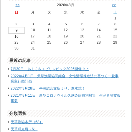
<<
2026年8月
>>
日
月
火
水
木
金
土
1
2
3
4
5
6
7
8
10
11
12
13
14
15
9
17
18
19
20
21
22
16
23
24
25
26
27
28
29
30
31
最近の記事
7月30日 あまくさエビリンピック2026開催中止
2022年4月1日 天草漁業協同組合 女性活躍推進法に基づく一般事
業主行動計画
2022年3月28日 牛深総合支所より。進水式！
2021年8月11日 新型コロナウイルス感染症特別対策 生産者等支援
事業
分類選択
天草漁協本所（68）
天草町支所（6）