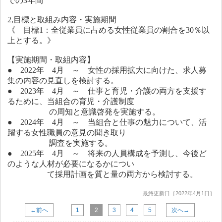
での3年間
2,目標と取組み内容・実施期間
《 目標1：全従業員に占める女性従業員の割合を30％以
上とする。》
【実施期間・取組内容】
● 2022年 4月 ～ 女性の採用拡大に向けた、求人募
集の内容の見直しを検討する。
● 2023年 4月 ～ 仕事と育児・介護の両方を支援す
るために、当組合の育児・介護制度
の周知と意識啓発
を実施する。
● 2024年 4月 ～ 当組合と仕事の魅力について、活
躍する女性職員の意見の聞き取り
調査を実施する。
● 2025年 4月 ～ 将来の人員構成を予測し、今後ど
のような人材が必要になるかについ
て採用計画を質と量
の両方から
検討する。
最終更新日［2022年4月1日］
←前へ
1
2
3
4
5
次へ→