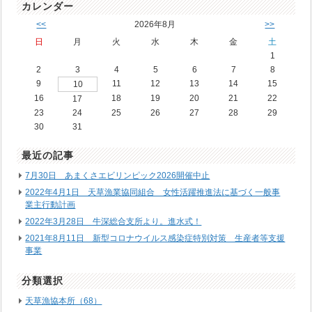
カレンダー
<<
2026年8月
>>
日
月
火
水
木
金
土
1
2
3
4
5
6
7
8
9
11
12
13
14
15
10
16
18
19
20
21
22
17
23
24
25
26
27
28
29
30
31
最近の記事
7月30日 あまくさエビリンピック2026開催中止
2022年4月1日 天草漁業協同組合 女性活躍推進法に基づく一般事
業主行動計画
2022年3月28日 牛深総合支所より。進水式！
2021年8月11日 新型コロナウイルス感染症特別対策 生産者等支援
事業
分類選択
天草漁協本所（68）