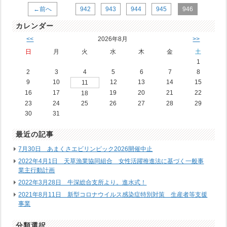
←前へ
942
943
944
945
946
カレンダー
<<
2026年8月
>>
日
月
火
水
木
金
土
1
2
3
4
5
6
7
8
9
10
12
13
14
15
11
16
17
19
20
21
22
18
23
24
25
26
27
28
29
30
31
最近の記事
7月30日 あまくさエビリンピック2026開催中止
2022年4月1日 天草漁業協同組合 女性活躍推進法に基づく一般事
業主行動計画
2022年3月28日 牛深総合支所より。進水式！
2021年8月11日 新型コロナウイルス感染症特別対策 生産者等支援
事業
分類選択