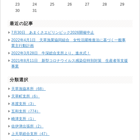
23
24
25
26
27
28
29
30
31
最近の記事
7月30日 あまくさエビリンピック2026開催中止
2022年4月1日 天草漁業協同組合 女性活躍推進法に基づく一般事
業主行動計画
2022年3月28日 牛深総合支所より。進水式！
2021年8月11日 新型コロナウイルス感染症特別対策 生産者等支援
事業
分類選択
天草漁協本所（68）
天草町支所（6）
本渡支所（3）
五和支所（774）
崎津支所（1）
佐伊津出張所（2）
上天草総合支所（47）