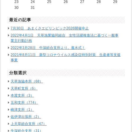
23
24
25
26
27
28
29
30
31
最近の記事
7月30日 あまくさエビリンピック2026開催中止
2022年4月1日 天草漁業協同組合 女性活躍推進法に基づく一般事
業主行動計画
2022年3月28日 牛深総合支所より。進水式！
2021年8月11日 新型コロナウイルス感染症特別対策 生産者等支援
事業
分類選択
天草漁協本所（68）
天草町支所（6）
本渡支所（3）
五和支所（774）
崎津支所（1）
佐伊津出張所（2）
上天草総合支所（47）
牛深総合支所（31）