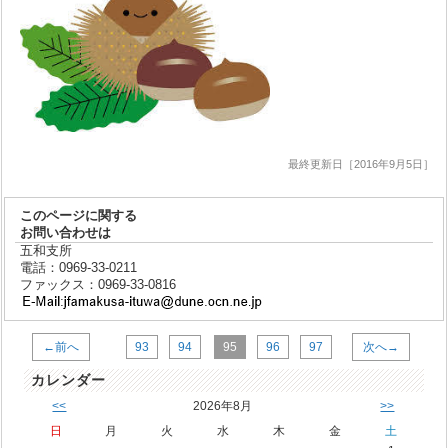
最終更新日［2016年9月5日］
このページに関する
お問い合わせは
五和支所
電話：0969-33-0211
ファックス：0969-33-0816
←前へ
93
94
95
96
97
次へ→
カレンダー
<<
2026年8月
>>
日
月
火
水
木
金
土