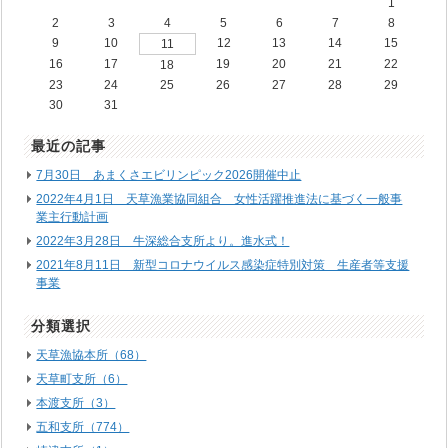
1
2
3
4
5
6
7
8
9
10
12
13
14
15
11
16
17
19
20
21
22
18
23
24
25
26
27
28
29
30
31
最近の記事
7月30日 あまくさエビリンピック2026開催中止
2022年4月1日 天草漁業協同組合 女性活躍推進法に基づく一般事
業主行動計画
2022年3月28日 牛深総合支所より。進水式！
2021年8月11日 新型コロナウイルス感染症特別対策 生産者等支援
事業
分類選択
天草漁協本所（68）
天草町支所（6）
本渡支所（3）
五和支所（774）