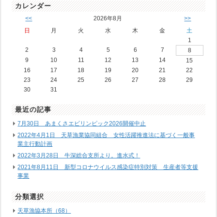
カレンダー
<<
2026年8月
>>
日
月
火
水
木
金
土
1
2
3
4
5
6
7
8
9
10
11
12
13
14
15
16
17
18
19
20
21
22
23
24
25
26
27
28
29
30
31
最近の記事
7月30日 あまくさエビリンピック2026開催中止
2022年4月1日 天草漁業協同組合 女性活躍推進法に基づく一般事
業主行動計画
2022年3月28日 牛深総合支所より。進水式！
2021年8月11日 新型コロナウイルス感染症特別対策 生産者等支援
事業
分類選択
天草漁協本所（68）