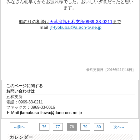
みなさん朝早くからお疲れ様でした。おいしい夕食だったと思い
ます。
船釣りの相談は
天草漁協五和支所0969-33-0211
まで
mail
jf-tyokubai@a.acn-tv.ne.jp
最終更新日［2016年11月16日］
このページに関する
お問い合わせは
五和支所
電話：0969-33-0211
ファックス：0969-33-0816
←前へ
76
77
78
79
80
次へ→
カレンダー