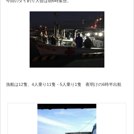
今回のタイ釣り大会は朝6時集合。
漁船は12隻、4人乗り11隻・5人乗り1隻 夜明けの6時半出航