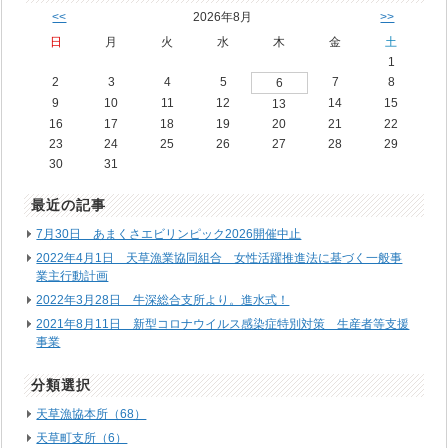
<<
2026年8月
>>
日
月
火
水
木
金
土
1
2
3
4
5
7
8
6
9
10
11
12
14
15
13
16
17
18
19
20
21
22
23
24
25
26
27
28
29
30
31
最近の記事
7月30日 あまくさエビリンピック2026開催中止
2022年4月1日 天草漁業協同組合 女性活躍推進法に基づく一般事
業主行動計画
2022年3月28日 牛深総合支所より。進水式！
2021年8月11日 新型コロナウイルス感染症特別対策 生産者等支援
事業
分類選択
天草漁協本所（68）
天草町支所（6）