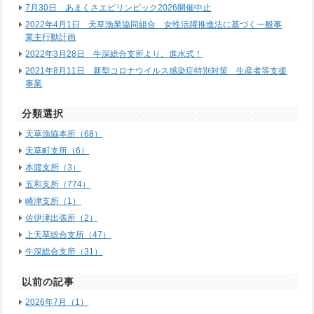
7月30日 あまくさエビリンピック2026開催中止
2022年4月1日 天草漁業協同組合 女性活躍推進法に基づく一般事
業主行動計画
2022年3月28日 牛深総合支所より。進水式！
2021年8月11日 新型コロナウイルス感染症特別対策 生産者等支援
事業
分類選択
天草漁協本所（68）
天草町支所（6）
本渡支所（3）
五和支所（774）
崎津支所（1）
佐伊津出張所（2）
上天草総合支所（47）
牛深総合支所（31）
以前の記事
2026年7月（1）