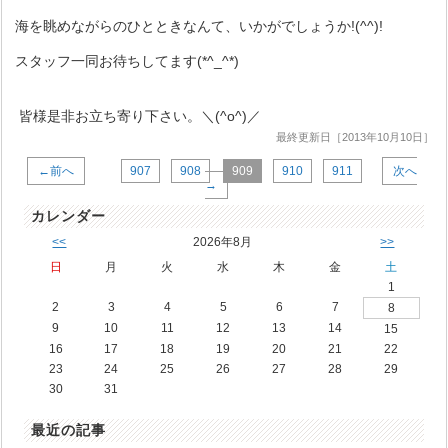
海を眺めながらのひとときなんて、いかがでしょうか!(^^)!
スタッフ一同お待ちしてます(*^_^*)
皆様是非お立ち寄り下さい。＼(^o^)／
最終更新日［2013年10月10日］
←前へ
907
908
909
910
911
次へ
→
カレンダー
<<
2026年8月
>>
日
月
火
水
木
金
土
1
2
3
4
5
6
7
8
9
10
11
12
13
14
15
16
17
18
19
20
21
22
23
24
25
26
27
28
29
30
31
最近の記事