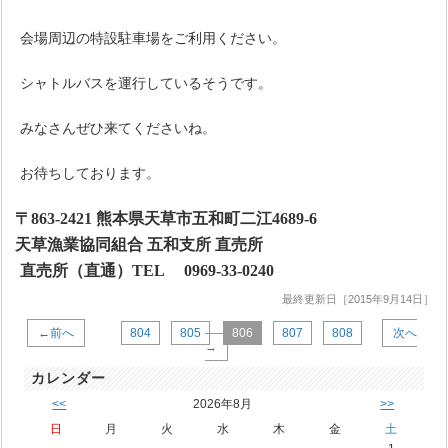
会場周辺の特設駐車場をご利用ください。
シャトルバスを運行しているそうです。
みなさんぜひ来てくださいね。
お待ちしております。
〒
863-2421
熊本県天草市五和町二江
4689-6
天草漁業協同組合 五和支所 直売所
直売所（直通）
TEL
0969-33-0240
最終更新日［2015年9月14日］
←前へ
804
805
806
807
808
次へ
→
カレンダー
<<
2026年8月
>>
日
月
火
水
木
金
土