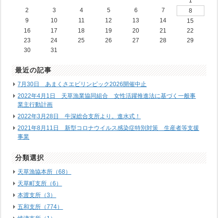
1
2
3
4
5
6
7
8
9
10
11
12
13
14
15
16
17
18
19
20
21
22
23
24
25
26
27
28
29
30
31
最近の記事
7月30日 あまくさエビリンピック2026開催中止
2022年4月1日 天草漁業協同組合 女性活躍推進法に基づく一般事
業主行動計画
2022年3月28日 牛深総合支所より。進水式！
2021年8月11日 新型コロナウイルス感染症特別対策 生産者等支援
事業
分類選択
天草漁協本所（68）
天草町支所（6）
本渡支所（3）
五和支所（774）