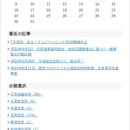
9
10
11
12
13
15
14
16
17
18
19
20
21
22
23
24
25
26
27
28
29
30
31
最近の記事
7月30日 あまくさエビリンピック2026開催中止
2022年4月1日 天草漁業協同組合 女性活躍推進法に基づく一般事
業主行動計画
2022年3月28日 牛深総合支所より。進水式！
2021年8月11日 新型コロナウイルス感染症特別対策 生産者等支援
事業
分類選択
天草漁協本所（68）
天草町支所（6）
本渡支所（3）
五和支所（774）
崎津支所（1）
佐伊津出張所（2）