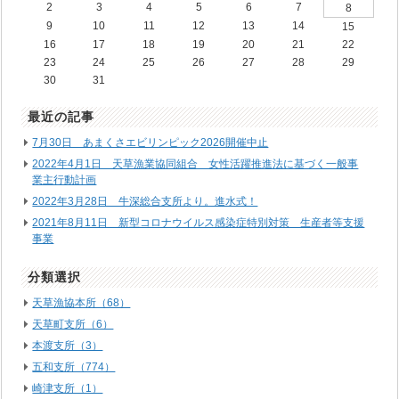
2
3
4
5
6
7
8
9
10
11
12
13
14
15
16
17
18
19
20
21
22
23
24
25
26
27
28
29
30
31
最近の記事
7月30日 あまくさエビリンピック2026開催中止
2022年4月1日 天草漁業協同組合 女性活躍推進法に基づく一般事
業主行動計画
2022年3月28日 牛深総合支所より。進水式！
2021年8月11日 新型コロナウイルス感染症特別対策 生産者等支援
事業
分類選択
天草漁協本所（68）
天草町支所（6）
本渡支所（3）
五和支所（774）
崎津支所（1）