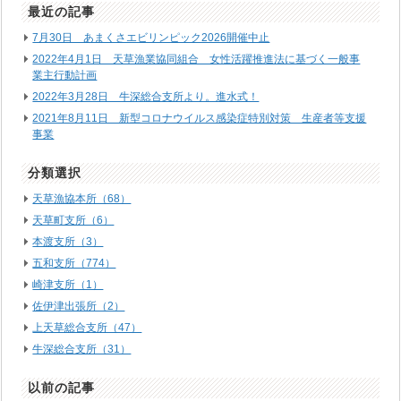
最近の記事
7月30日 あまくさエビリンピック2026開催中止
2022年4月1日 天草漁業協同組合 女性活躍推進法に基づく一般事
業主行動計画
2022年3月28日 牛深総合支所より。進水式！
2021年8月11日 新型コロナウイルス感染症特別対策 生産者等支援
事業
分類選択
天草漁協本所（68）
天草町支所（6）
本渡支所（3）
五和支所（774）
崎津支所（1）
佐伊津出張所（2）
上天草総合支所（47）
牛深総合支所（31）
以前の記事