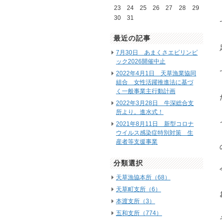
23
24
25
26
27
28
29
30
31
最近の記事
7月30日 あまくさエビリンピ
ック2026開催中止
2022年4月1日 天草漁業協同
組合 女性活躍推進法に基づ
く一般事業主行動計画
2022年3月28日 牛深総合支
所より。進水式！
2021年8月11日 新型コロナ
ウイルス感染症特別対策 生
産者等支援事業
分類選択
天草漁協本所（68）
天草町支所（6）
本渡支所（3）
五和支所（774）