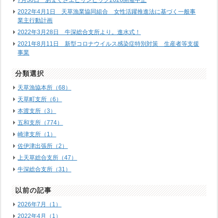
7月30日 あまくさエビリンピック2026開催中止
2022年4月1日 天草漁業協同組合 女性活躍推進法に基づく一般事
業主行動計画
2022年3月28日 牛深総合支所より。進水式！
2021年8月11日 新型コロナウイルス感染症特別対策 生産者等支援
事業
分類選択
天草漁協本所（68）
天草町支所（6）
本渡支所（3）
五和支所（774）
崎津支所（1）
佐伊津出張所（2）
上天草総合支所（47）
牛深総合支所（31）
以前の記事
2026年7月（1）
2022年4月（1）