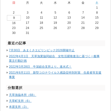
日
月
火
水
木
金
土
1
2
3
4
5
6
7
8
10
11
12
13
14
15
9
17
18
19
20
21
22
16
23
24
25
26
27
28
29
30
31
最近の記事
7月30日 あまくさエビリンピック2026開催中止
2022年4月1日 天草漁業協同組合 女性活躍推進法に基づく一般事
業主行動計画
2022年3月28日 牛深総合支所より。進水式！
2021年8月11日 新型コロナウイルス感染症特別対策 生産者等支援
事業
分類選択
天草漁協本所（68）
天草町支所（6）
本渡支所（3）