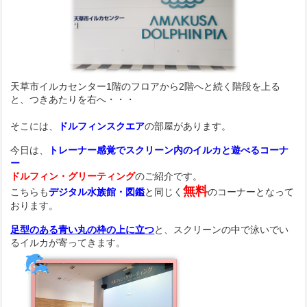
天草市イルカセンター1階のフロアから2階へと続く階段を上る
と、つきあたりを右へ・・・
そこには、
ドルフィンスクエア
の部屋があります。
今日は、
トレーナー感覚でスクリーン内のイルカと遊べるコーナ
ー
ドルフィン・グリーティング
のご紹介です。
無料
こちらも
デジタル水族館・図鑑
と同じく
のコーナーとなって
おります。
足型のある
青い丸の枠の上に立つ
と、スクリーンの中で泳いでい
るイルカが寄ってきます。