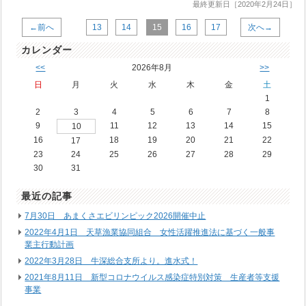
最終更新日［2020年2月24日］
←前へ
13
14
15
16
17
次へ→
カレンダー
<<
2026年8月
>>
日
月
火
水
木
金
土
1
2
3
4
5
6
7
8
9
11
12
13
14
15
10
16
18
19
20
21
22
17
23
24
25
26
27
28
29
30
31
最近の記事
7月30日 あまくさエビリンピック2026開催中止
2022年4月1日 天草漁業協同組合 女性活躍推進法に基づく一般事
業主行動計画
2022年3月28日 牛深総合支所より。進水式！
2021年8月11日 新型コロナウイルス感染症特別対策 生産者等支援
事業