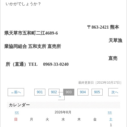
いかがでしょうか？
〒
863-2421
熊本
県天草市五和町二江
4689-6
天草漁
業協同組合 五和支所 直売所
直売
所（直通）
TEL
0969-33-0240
最終更新日［2013年10月17日］
←前へ
901
902
903
904
905
次へ
→
カレンダー
<<
2026年8月
>>
日
月
火
水
木
金
土
1