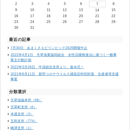
2
3
4
5
6
8
7
9
10
11
12
13
15
14
16
17
18
19
20
21
22
23
24
25
26
27
28
29
30
31
最近の記事
7月30日 あまくさエビリンピック2026開催中止
2022年4月1日 天草漁業協同組合 女性活躍推進法に基づく一般事
業主行動計画
2022年3月28日 牛深総合支所より。進水式！
2021年8月11日 新型コロナウイルス感染症特別対策 生産者等支援
事業
分類選択
天草漁協本所（68）
天草町支所（6）
本渡支所（3）
五和支所（774）
崎津支所（1）