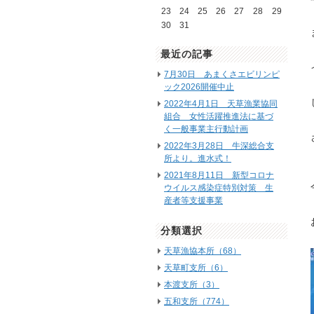
23
24
25
26
27
28
29
30
31
最近の記事
7月30日 あまくさエビリンピ
ック2026開催中止
2022年4月1日 天草漁業協同
組合 女性活躍推進法に基づ
く一般事業主行動計画
2022年3月28日 牛深総合支
所より。進水式！
2021年8月11日 新型コロナ
ウイルス感染症特別対策 生
産者等支援事業
分類選択
天草漁協本所（68）
天草町支所（6）
本渡支所（3）
五和支所（774）