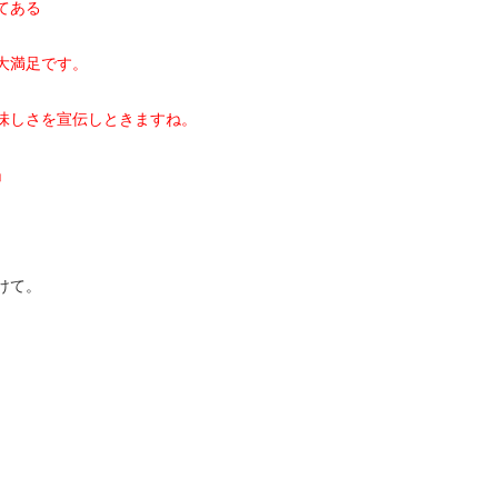
てある
大満足です。
味しさを宣伝しときますね。
」
けて。