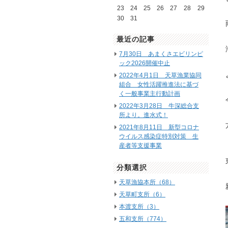
23
24
25
26
27
28
29
30
31
最近の記事
7月30日 あまくさエビリンピ
ック2026開催中止
2022年4月1日 天草漁業協同
組合 女性活躍推進法に基づ
く一般事業主行動計画
2022年3月28日 牛深総合支
所より。進水式！
2021年8月11日 新型コロナ
ウイルス感染症特別対策 生
産者等支援事業
分類選択
天草漁協本所（68）
天草町支所（6）
本渡支所（3）
五和支所（774）