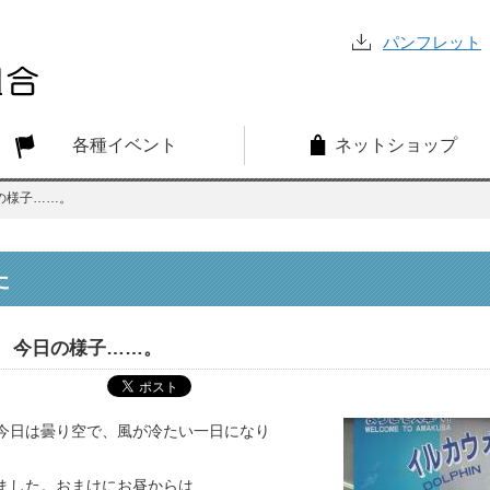
パンフレット
各種イベント
ネットショップ
の様子……。
た
今日の様子……。
今日は曇り空で、風が冷たい一日になり
ました。おまけにお昼からは、