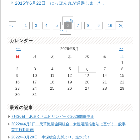
2015年6月22日 にっぽん丸が通過しました。
←前
へ
1
3
4
5
6
7
8
9
16
次
へ→
カレンダー
<<
2026年8月
>>
日
月
火
水
木
金
土
1
2
3
4
5
7
8
6
9
10
11
12
14
15
13
16
17
18
19
20
21
22
23
24
25
26
27
28
29
30
31
最近の記事
7月30日 あまくさエビリンピック2026開催中止
2022年4月1日 天草漁業協同組合 女性活躍推進法に基づく一般事
業主行動計画
2022年3月28日 牛深総合支所より。進水式！